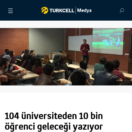
BASIN BÜLTENLERİ
VİDEOLAR
GÖRSEL ARŞİV
İLETİŞİM
104 üniversiteden 10 bin
öğrenci geleceği yazıyor