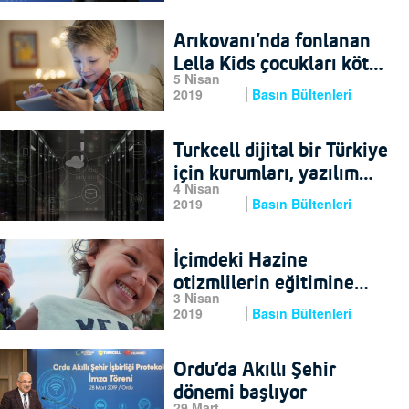
Arıkovanı’nda fonlanan
Lella Kids çocukları kötü
5 Nisan
içeriklerden koruyacak
2019
Basın Bültenleri
Turkcell dijital bir Türkiye
için kurumları, yazılım
4 Nisan
tabanlı SD-WAN
2019
Basın Bültenleri
teknolojisi ile
güçlendiriyor
İçimdeki Hazine
otizmlilerin eğitimine
3 Nisan
destek oluyor
2019
Basın Bültenleri
Ordu’da Akıllı Şehir
dönemi başlıyor
29 Mart