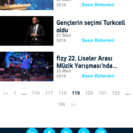
2019
Basın Bültenleri
Gençlerin seçimi Turkcell
oldu
27 Mart
2019
Basın Bültenleri
fizy 22. Liseler Arası
Müzik Yarışması’nda
25 Mart
sahne gençlerin
2019
Basın Bültenleri
<<
1
…
116
117
118
119
120
121
122
…
196
>>