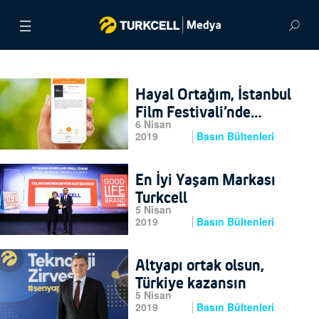
BASIN BÜLTENLERİ
Hayal Ortağım, İstanbul
VİDEOLAR
Film Festivali’nde
6 Nisan
filmlerin sesi oluyor
2019
Basın Bültenleri
GÖRSEL ARŞİV
İLETİŞİM
En İyi Yaşam Markası
Turkcell
5 Nisan
ENGLISH
2019
Basın Bültenleri
Altyapı ortak olsun,
Türkiye kazansın
5 Nisan
2019
Basın Bültenleri