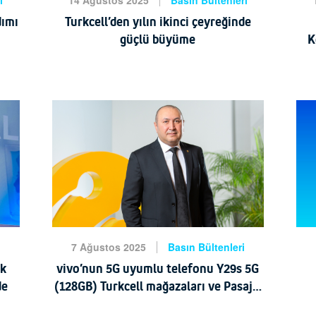
i
14 Ağustos 2025
Basın Bültenleri
dımı
Turkcell’den yılın ikinci çeyreğinde
güçlü büyüme
K
Turkcell, 2025 yılının 2‘nci çeyreğine dair
Tü
finansal sonuçlarını açıkladı. Turkcell’in
l
güçlü büyümesini sürdürdüğüne vurgu
yapan Genel Müdür Dr. Ali
ön
HABERİ OKU
i
7 Ağustos 2025
Basın Bültenleri
ık
vivo’nun 5G uyumlu telefonu Y29s 5G
de
(128GB) Turkcell mağazaları ve Pasaj’a
özel tekliflerle satışta
vivo’nun Türkiye’deki üretim altyapısı,