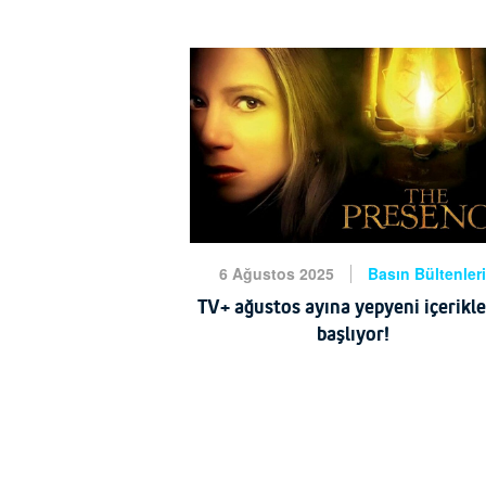
merkezi Turkcell Global Bilgi, BT Ha
tarafından gerçekleştirilen “Bilişim 50
İlk 500 Bilişim Şirketi”
HABERİ OKU
6 Ağustos 2025
Basın Bültenler
TV+ ağustos ayına yepyeni içerikle
başlıyor!
Türkiye’nin süper içerik platformu TV
ağustos ayında da birbirinden renkl
yapımlarla izleyicilerine seyir keyfi
sunuyor. Vizyona damga vuran filmle
dünyanın