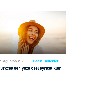
teknoloji markası Paycell, kullanıcı
neyimini geliştirmeye yönelik üç yeni
hizmeti devreye aldı. Tüm banka
kartlarıyla ödeme,
HABERİ OKU
1 Ağustos 2025
Basın Bültenleri
Turkcell’den yaza özel ayrıcalıklar
Turkcell, 2025 yaz sezonunda da
Türkiye'nin gözde tatil noktalarında
yrıcalıklı deneyimler sunmaya devam
ediyor. Turkcell Platinum markasıyla
Çeşme, Bodrum ve Kaş’ta;