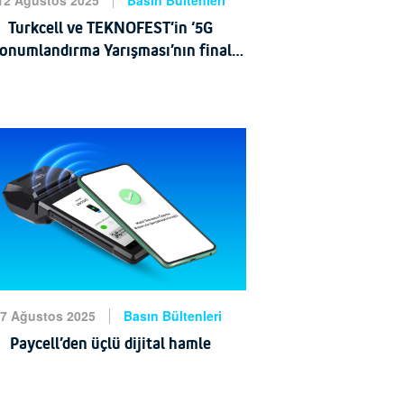
12 Ağustos 2025
Basın Bültenleri
Turkcell ve TEKNOFEST’in ‘5G
onumlandırma Yarışması’nın final
etabı tamamlandı
rkiye'nin ilk ve tek havacılık, uzay ve
teknoloji festivali TEKNOFEST
kapsamında, bu yıl Turkcell'in
cülüğünde ilk kez gerçekleştirilen 5G
Konumlandırma
HABERİ OKU
7 Ağustos 2025
Basın Bültenleri
Paycell’den üçlü dijital hamle
Turkcell’in dijital ödeme ve finansal