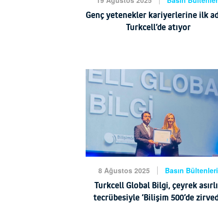
19 Ağustos 2025
Basın Bültenler
Genç yetenekler kariyerlerine ilk a
Turkcell’de atıyor
Turkcell’in gençlere yönelik
gelenekselleşen işe alım programı
GNÇYTNK 2025 tamamlandı. Bu yı
10’uncusu gerçekleşen program
kapsamında 62 bin 500’den fazla
HABERİ OKU
8 Ağustos 2025
Basın Bültenler
Turkcell Global Bilgi, çeyrek asırl
tecrübesiyle ‘Bilişim 500’de zirve
Türkiye’nin dijital müşteri deneyimi