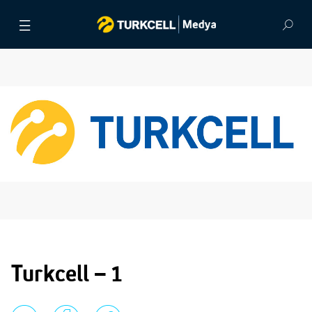
BASIN BÜLTENLERİ
VİDEOLAR
GÖRSEL ARŞİV
İLETİŞİM
Turkcell – 1