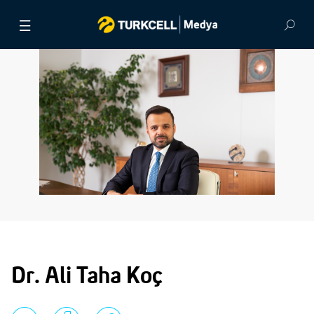
BASIN BÜLTENLERİ
VİDEOLAR
GÖRSEL ARŞİV
İLETİŞİM
ENGLISH
Dr. Ali Taha Koç